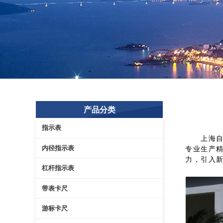
产品分类
指示表
上海自九
内径指示表
专业生产
力，引入
杠杆指示表
带表卡尺
游标卡尺