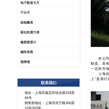
电子数显卡尺
千分尺
曲轴量表
硫化机测力表
橡胶硬度计
磁性表座
本公司拥
测厚规
制造。具有
一定的市
上海自九
上”是我
联系我们
地址：上海市嘉定区恒永路328弄
49号
销售部地址：上海市武宁路300弄
10号503室